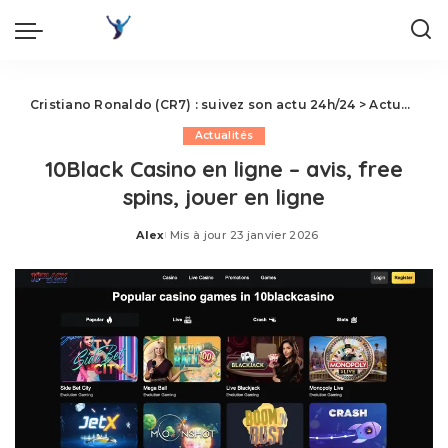
Cristiano Ronaldo (CR7) : suivez son actu 24h/24
>
Actualités
Actualités
10Black Casino en ligne – avis, free
spins, jouer en ligne
Alex
Mis à jour 23 janvier 2026
Posted
by