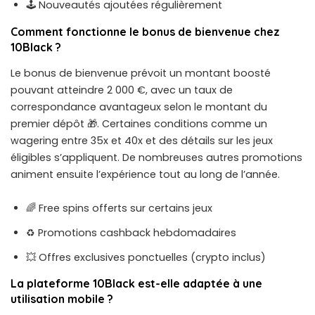
🕹️ Nouveautés ajoutées régulièrement
Comment fonctionne le bonus de bienvenue chez
10Black ?
Le bonus de bienvenue prévoit un montant boosté
pouvant atteindre 2 000 €, avec un taux de
correspondance avantageux selon le montant du
premier dépôt 🎁. Certaines conditions comme un
wagering entre 35x et 40x et des détails sur les jeux
éligibles s’appliquent. De nombreuses autres promotions
animent ensuite l’expérience tout au long de l’année.
🌈 Free spins offerts sur certains jeux
♻️ Promotions cashback hebdomadaires
💥 Offres exclusives ponctuelles (crypto inclus)
La plateforme 10Black est-elle adaptée à une
utilisation mobile ?