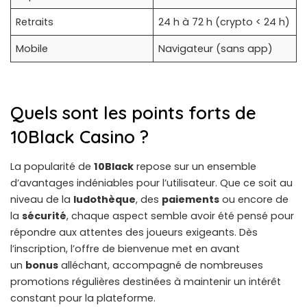
Retraits
24 h à 72 h (crypto < 24 h)
Mobile
Navigateur (sans app)
Quels sont les points forts de
10Black Casino ?
La popularité de
10Black
repose sur un ensemble
d’avantages indéniables pour l’utilisateur. Que ce soit au
niveau de la
ludothèque
, des
paiements
ou encore de
la
sécurité
, chaque aspect semble avoir été pensé pour
répondre aux attentes des joueurs exigeants. Dès
l’inscription, l’offre de bienvenue met en avant
un
bonus
alléchant, accompagné de nombreuses
promotions régulières destinées à maintenir un intérêt
constant pour la plateforme.