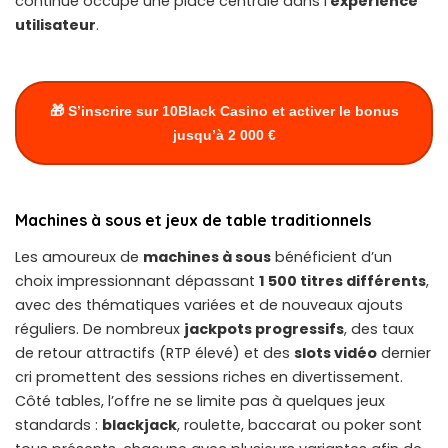
continue occupe une place centrale dans l’
expérience
utilisateur
.
🎁 S’inscrire sur 10Black Casino et
activer le bonus
jusqu’à 2 000 €
Machines à sous et jeux de table traditionnels
Les amoureux de
machines à sous
bénéficient d’un
choix impressionnant dépassant
1 500 titres différents
,
avec des thématiques variées et de nouveaux ajouts
réguliers. De nombreux
jackpots progressifs
, des taux
de retour attractifs (RTP élevé) et des
slots vidéo
dernier
cri promettent des sessions riches en divertissement.
Côté tables, l’offre ne se limite pas à quelques jeux
standards :
blackjack
, roulette, baccarat ou poker sont