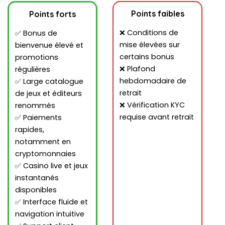
Points faibles
Points forts
❌ Conditions de
✅ Bonus de
mise élevées sur
bienvenue élevé et
certains bonus
promotions
❌ Plafond
régulières
hebdomadaire de
✅ Large catalogue
retrait
de jeux et éditeurs
❌ Vérification KYC
renommés
requise avant retrait
✅ Paiements
rapides,
notamment en
cryptomonnaies
✅ Casino live et jeux
instantanés
disponibles
✅ Interface fluide et
navigation intuitive