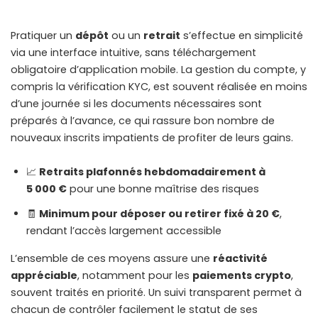
Pratiquer un
dépôt
ou un
retrait
s’effectue en simplicité
via une interface intuitive, sans téléchargement
obligatoire d’application mobile. La gestion du compte, y
compris la vérification KYC, est souvent réalisée en moins
d’une journée si les documents nécessaires sont
préparés à l’avance, ce qui rassure bon nombre de
nouveaux inscrits impatients de profiter de leurs gains.
📈
Retraits plafonnés hebdomadairement à
5 000 €
pour une bonne maîtrise des risques
🧾
Minimum pour déposer ou retirer fixé à 20 €
,
rendant l’accès largement accessible
L’ensemble de ces moyens assure une
réactivité
appréciable
, notamment pour les
paiements crypto
,
souvent traités en priorité. Un suivi transparent permet à
chacun de contrôler facilement le statut de ses