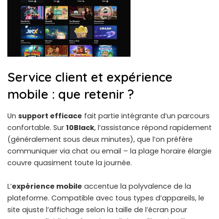
Service client et expérience
mobile : que retenir ?
Un
support efficace
fait partie intégrante d’un parcours
confortable. Sur
10Black
, l’assistance répond rapidement
(généralement sous deux minutes), que l’on préfère
communiquer via chat ou email – la plage horaire élargie
couvre quasiment toute la journée.
L’
expérience mobile
accentue la polyvalence de la
plateforme. Compatible avec tous types d’appareils, le
site ajuste l’affichage selon la taille de l’écran pour