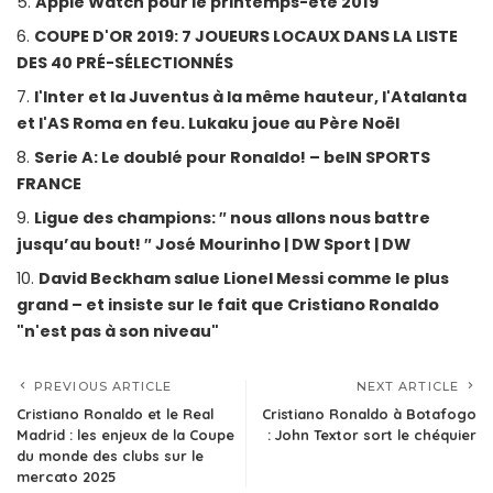
Apple Watch pour le printemps-été 2019
COUPE D'OR 2019: 7 JOUEURS LOCAUX DANS LA LISTE
DES 40 PRÉ-SÉLECTIONNÉS
l'Inter et la Juventus à la même hauteur, l'Atalanta
et l'AS Roma en feu. Lukaku joue au Père Noël
Serie A: Le doublé pour Ronaldo! – beIN SPORTS
FRANCE
Ligue des champions: ″ nous allons nous battre
jusqu’au bout! ″ José Mourinho | DW Sport | DW
David Beckham salue Lionel Messi comme le plus
grand – et insiste sur le fait que Cristiano Ronaldo
"n'est pas à son niveau"
PREVIOUS ARTICLE
NEXT ARTICLE
Cristiano Ronaldo et le Real
Cristiano Ronaldo à Botafogo
Madrid : les enjeux de la Coupe
: John Textor sort le chéquier
du monde des clubs sur le
mercato 2025