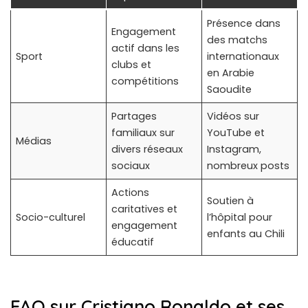
Présence dans
Engagement
des matchs
actif dans les
Sport
internationaux
clubs et
en Arabie
compétitions
Saoudite
Partages
Vidéos sur
familiaux sur
YouTube et
Médias
divers réseaux
Instagram,
sociaux
nombreux posts
Actions
Soutien à
caritatives et
Socio-culturel
l’hôpital pour
engagement
enfants au Chili
éducatif
FAQ sur Cristiano Ronaldo et ses