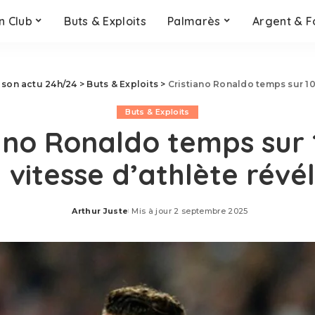
n Club
Buts & Exploits
Palmarès
Argent & F
z son actu 24h/24
>
Buts & Exploits
>
Cristiano Ronaldo temps sur 100
Buts & Exploits
iano Ronaldo temps sur 
 vitesse d’athlète révé
Arthur Juste
Mis à jour 2 septembre 2025
Posted
by