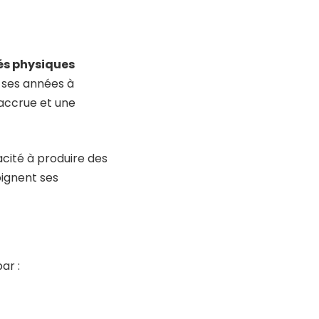
és physiques
à ses années à
 accrue et une
cité à produire des
ignent ses
ar :