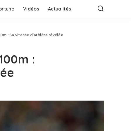
ortune
Vidéos
Actualités
m : Sa vitesse d’athlète révélée
100m :
lée