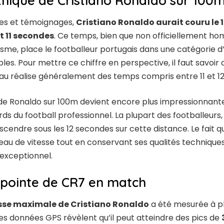
hique de Cristiano Ronaldo sur 100
ces et témoignages,
Cristiano Ronaldo aurait couru le 
 11 secondes
. Ce temps, bien que non officiellement ho
isme, place le footballeur portugais dans une catégorie d
s. Pour mettre ce chiffre en perspective, il faut savoir 
u réalise généralement des temps compris entre 11 et 1
 Ronaldo sur 100m devient encore plus impressionnante 
s du football professionnel. La plupart des footballeurs
scendre sous les 12 secondes sur cette distance. Le fait q
veau de vitesse tout en conservant ses qualités technique
 exceptionnel.
 pointe de CR7 en match
esse maximale de Cristiano Ronaldo
a été mesurée à plu
Les données GPS révèlent qu’il peut atteindre des pics de