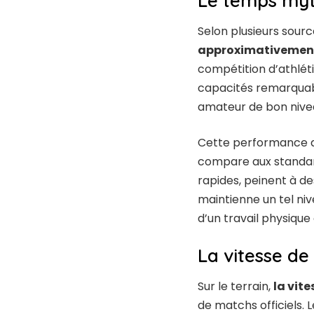
Le temps myt
Selon plusieurs sour
approximativement
compétition d’athlét
capacités remarquable
amateur de bon nivea
Cette performance de
compare aux standard
rapides, peinent à de
maintienne un tel ni
d’un travail physique
La vitesse de
Sur le terrain,
la vit
de matchs officiels. 