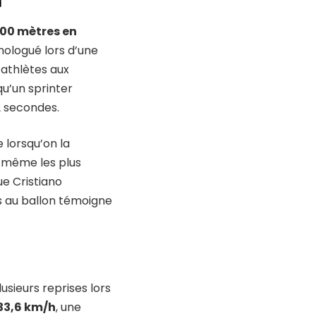
m
100 mètres en
mologué lors d’une
’athlètes aux
qu’un sprinter
2 secondes.
lorsqu’on la
, même les plus
ue Cristiano
s au ballon témoigne
sieurs reprises lors
33,6 km/h
, une