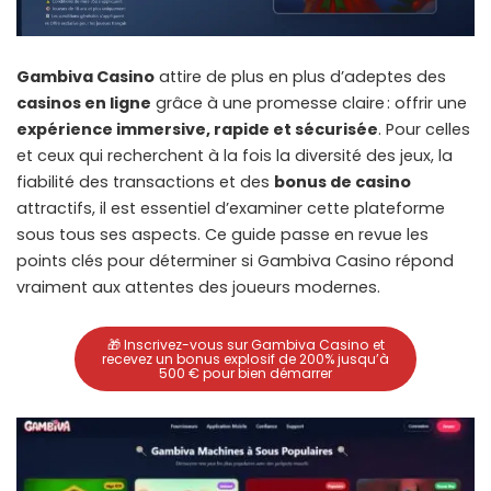
Gambiva Casino
attire de plus en plus d’adeptes des
casinos en ligne
grâce à une promesse claire : offrir une
expérience immersive, rapide et sécurisée
. Pour celles
et ceux qui recherchent à la fois la diversité des jeux, la
fiabilité des transactions et des
bonus de casino
attractifs, il est essentiel d’examiner cette plateforme
sous tous ses aspects. Ce guide passe en revue les
points clés pour déterminer si Gambiva Casino répond
vraiment aux attentes des joueurs modernes.
🎁 Inscrivez-vous sur Gambiva Casino et
recevez un bonus explosif de 200% jusqu’à
500 € pour bien démarrer