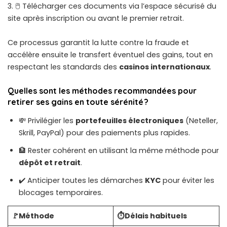
🖱️ Télécharger ces documents via l’espace sécurisé du
site après inscription ou avant le premier retrait.
Ce processus garantit la lutte contre la fraude et
accélère ensuite le transfert éventuel des gains, tout en
respectant les standards des
casinos internationaux
.
Quelles sont les méthodes recommandées pour
retirer ses gains en toute sérénité ?
💸 Privilégier les
portefeuilles électroniques
(Neteller,
Skrill, PayPal) pour des paiements plus rapides.
🏦 Rester cohérent en utilisant la même méthode pour
dépôt et retrait
.
✔️ Anticiper toutes les démarches
KYC
pour éviter les
blocages temporaires.
🚩Méthode
⏱️Délais habituels