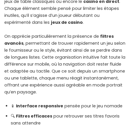
jeux de table classiques ou encore le
casino en direct
.
Chaque élément semble pensé pour limiter les étapes
inutiles, qu’il s’agisse d’un joueur débutant ou
expérimenté dans les
jeux de casino
.
On apprécie particulièrement la présence de
filtres
avancés
, permettant de trouver rapidement un jeu selon
le fournisseur ou le style, évitant ainsi de se perdre dans
de longues listes. Cette organisation intuitive fait toute la
différence sur mobile, où la navigation doit rester fluide
et adaptée au tactile. Que ce soit depuis un smartphone
ou une tablette, chaque menu réagit instantanément,
offrant une expérience aussi agréable en mode portrait
qu’en paysage.
📱
Interface responsive
pensée pour le jeu nomade
🔍
Filtres efficaces
pour retrouver ses titres favoris
sans attendre