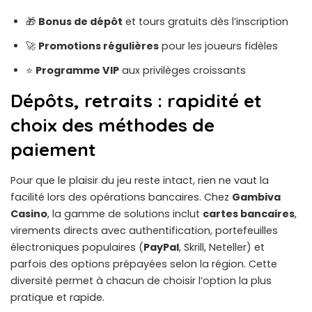
🎁
Bonus de dépôt
et tours gratuits dès l’inscription
🚀
Promotions régulières
pour les joueurs fidèles
⭐
Programme VIP
aux privilèges croissants
Dépôts, retraits : rapidité et
choix des méthodes de
paiement
Pour que le plaisir du jeu reste intact, rien ne vaut la
facilité lors des opérations bancaires. Chez
Gambiva
Casino
, la gamme de solutions inclut
cartes bancaires
,
virements directs avec authentification, portefeuilles
électroniques populaires (
PayPal
, Skrill, Neteller) et
parfois des options prépayées selon la région. Cette
diversité permet à chacun de choisir l’option la plus
pratique et rapide.