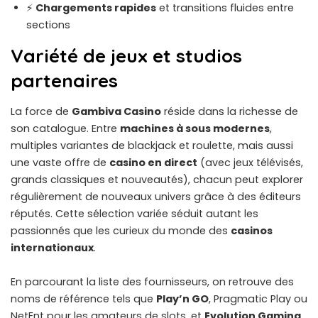
⚡
Chargements rapides
et transitions fluides entre
sections
Variété de jeux et studios
partenaires
La force de
Gambiva Casino
réside dans la richesse de
son catalogue. Entre
machines à sous modernes
,
multiples variantes de blackjack et roulette, mais aussi
une vaste offre de
casino en direct
(avec jeux télévisés,
grands classiques et nouveautés), chacun peut explorer
régulièrement de nouveaux univers grâce à des éditeurs
réputés. Cette sélection variée séduit autant les
passionnés que les curieux du monde des
casinos
internationaux
.
En parcourant la liste des fournisseurs, on retrouve des
noms de référence tels que
Play’n GO
, Pragmatic Play ou
NetEnt pour les amateurs de slots, et
Evolution Gaming