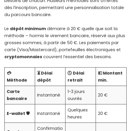
besoins de chacun. Plusieurs méthodes sont offertes
dès l’inscription, permettant une personnalisation totale
du parcours bancaire.
Le
dépôt minimum
démarre à 20 € quelle que soit la
méthode – hormis le virement bancaire, réservé aux plus
grosses sommes, à partir de 50 €. Les paiements par
carte (Visa/Mastercard), portefeuilles électroniques et
cryptomonnaies
couvrent l’essentiel des besoins.
💳
⏳ Délai
🕔 Délai
💶 Montant
Méthode
dépôt
retrait
min.
Carte
1-3 jours
Instantané
20 €
bancaire
ouvrés
Quelques
E-wallet 🛡️
Instantané
20 €
heures
Confirmatio