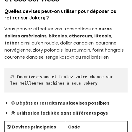
Quelles devises peut-on utiliser pour déposer ou
retirer sur Jokery ?
Vous pouvez effectuer vos transactions en
euros
,
dollars américains
,
bitcoins
,
ethereum
,
litecoin
,
tether
ainsi qu’en rouble, dollar canadien, couronne
norvégienne, zloty polonais, leu roumain, forint hongrois,
couronne danoise, tenge kazakh ou real brésilien.
🎁 
Inscrivez-vous et tentez votre chance sur 
les meilleures machines à sous Jokery
💱
Dépôts et retraits multidevises possibles
🌍
Utilisation facilitée dans différents pays
🌎 Devises principales
Code