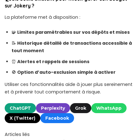
sur Jokery ?
La plateforme met à disposition :
🧩
Limites paramétrables sur vos dépôts et mises
📝
Historique détaillé de transactions accessible à
tout moment
⏰
Alertes et rappels de sessions
🚫
Option d’auto-exclusion simple à activer
Utiliser ces fonctionnalités aide à jouer plus sereinement
et à prévenir tout comportement à risque.
ChatGPT
Perplexity
Grok
WhatsApp
X (Twitter)
Facebook
Articles liés