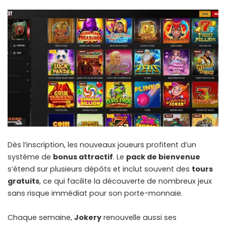
Dès l’inscription, les nouveaux joueurs profitent d’un
système de
bonus attractif
. Le
pack de bienvenue
s’étend sur plusieurs dépôts et inclut souvent des
tours
gratuits
, ce qui facilite la découverte de nombreux jeux
sans risque immédiat pour son porte-monnaie.
Chaque semaine,
Jokery
renouvelle aussi ses