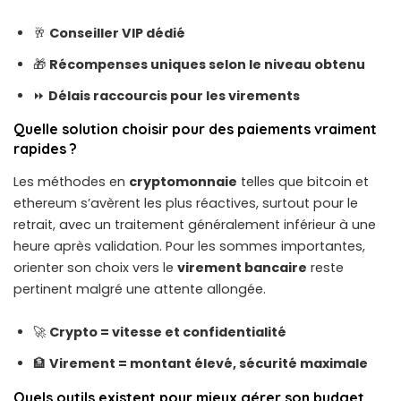
🥂
Conseiller VIP dédié
🎁
Récompenses uniques selon le niveau obtenu
⏩
Délais raccourcis pour les virements
Quelle solution choisir pour des paiements vraiment
rapides ?
Les méthodes en
cryptomonnaie
telles que bitcoin et
ethereum s’avèrent les plus réactives, surtout pour le
retrait, avec un traitement généralement inférieur à une
heure après validation. Pour les sommes importantes,
orienter son choix vers le
virement bancaire
reste
pertinent malgré une attente allongée.
🚀
Crypto = vitesse et confidentialité
🏦
Virement = montant élevé, sécurité maximale
Quels outils existent pour mieux gérer son budget