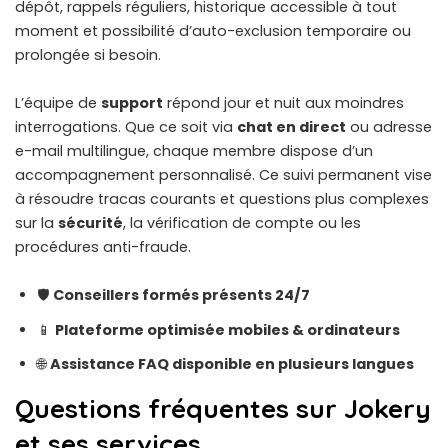
dépôt, rappels réguliers, historique accessible à tout
moment et possibilité d’auto-exclusion temporaire ou
prolongée si besoin.
L’équipe de
support
répond jour et nuit aux moindres
interrogations. Que ce soit via
chat en direct
ou adresse
e-mail multilingue, chaque membre dispose d’un
accompagnement personnalisé. Ce suivi permanent vise
à résoudre tracas courants et questions plus complexes
sur la
sécurité
, la vérification de compte ou les
procédures anti-fraude.
🛡️
Conseillers formés présents 24/7
📱
Plateforme optimisée mobiles & ordinateurs
🌐
Assistance FAQ disponible en plusieurs langues
Questions fréquentes sur Jokery
et ses services