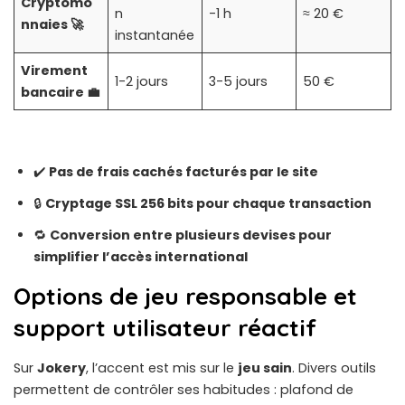
Cryptomo
n
-1 h
≈ 20 €
nnaies 🚀
instantanée
Virement
1-2 jours
3-5 jours
50 €
bancaire 💼
✔️
Pas de frais cachés facturés par le site
🔒
Cryptage SSL 256 bits pour chaque transaction
🔁
Conversion entre plusieurs devises pour
simplifier l’accès international
Options de jeu responsable et
support utilisateur réactif
Sur
Jokery
, l’accent est mis sur le
jeu sain
. Divers outils
permettent de contrôler ses habitudes : plafond de