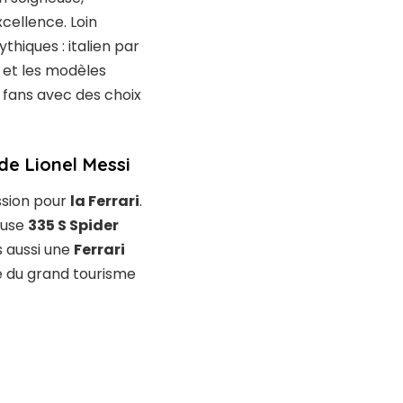
cellence. Loin
thiques : italien par
x et les modèles
s fans avec des choix
de Lionel Messi
ssion pour
la Ferrari
.
euse
335 S Spider
s aussi une
Ferrari
e du grand tourisme