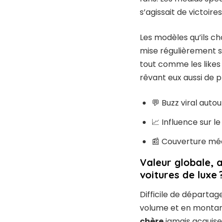
s’agissait de victoire
Les modèles qu’ils c
mise régulièrement su
tout comme les likes s
rêvant eux aussi de 
💬 Buzz viral auto
📈 Influence sur 
📰 Couverture méd
Valeur globale, 
voitures de luxe 
Difficile de départag
volume et en montant 
chère
jamais acquise 