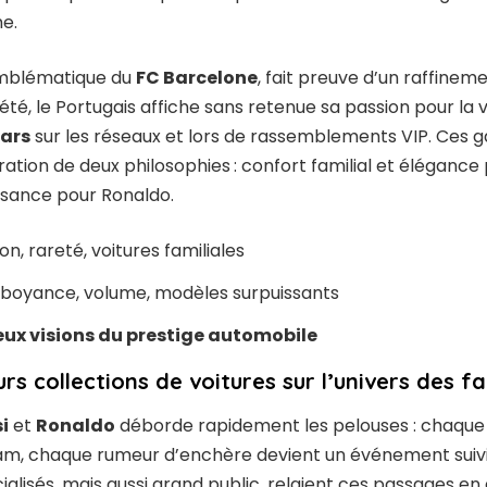
e.
 emblématique du
FC Barcelone
, fait preuve d’un raffineme
riété, le Portugais affiche sans retenue sa passion pour la vi
ars
sur les réseaux et lors de rassemblements VIP. Ces 
ustration de deux philosophies : confort familial et éléganc
issance pour Ronaldo.
on, rareté, voitures familiales
boyance, volume, modèles surpuissants
eux visions du prestige automobile
urs collections de voitures sur l’univers des 
i
et
Ronaldo
déborde rapidement les pelouses : chaque 
m, chaque rumeur d’enchère devient un événement suivi 
ialisés, mais aussi grand public, relaient ces passages e