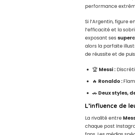
performance extrêm
Si l’Argentin, figure
l’efficacité et la sob
exposant ses
superc
alors la parfaite ill
de réussite et de pu
🏆
Messi :
Discréti
🔥
Ronaldo :
Flam
🚗
Deux styles, d
L’influence de le
La rivalité entre
Mess
chaque post Instagra
fans. Les médias spéc