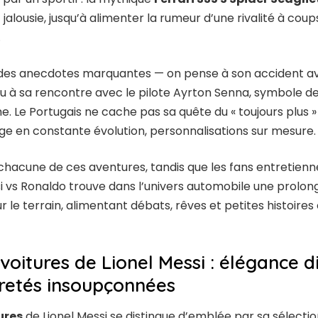
 jalousie, jusqu’à alimenter la rumeur d’une rivalité à coup
.
nu des anecdotes marquantes — on pense à son accident 
 à sa rencontre avec le pilote Ayrton Senna, symbole de
Le Portugais ne cache pas sa quête du « toujours plus » : 
age en constante évolution, personnalisations sur mesure.
chacune de ces aventures, tandis que les fans entretienn
essi vs Ronaldo trouve dans l’univers automobile une prolon
sur le terrain, alimentant débats, rêves et petites histoi
voitures de Lionel Messi : élégance d
aretés insoupçonnées
ures
de Lionel Messi se distingue d’emblée par sa sélectio