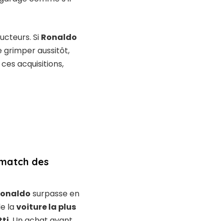
ucteurs. Si
Ronaldo
e grimper aussitôt,
 ces acquisitions,
 match des
 Ronaldo
surpasse en
de la
voiture la plus
tti
. Un achat ayant