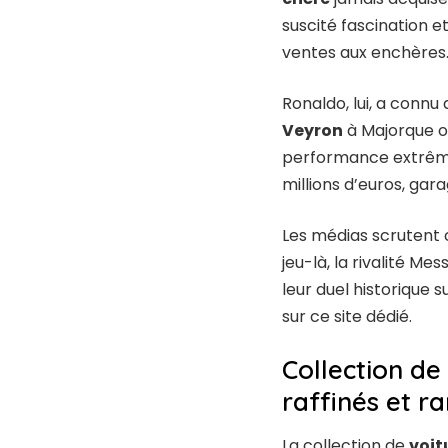
suscité fascination et
ventes aux enchères
Ronaldo, lui, a con
Veyron
à Majorque ou
performance extrême. 
millions d’euros, gar
Les médias scrutent 
jeu-là, la rivalité M
leur duel historique 
sur
ce site dédié
.
Collection de 
raffinés et r
La collection de
voit