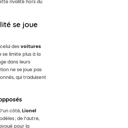
tte rivalité hors du
lité se joue
 celui des
voitures
se limite plus à la
nge dans leurs
tion ne se joue pas
ionnés, qui traduisent
 opposés
D’un côté,
Lionel
dèles ; de l’autre,
 avoué pour la