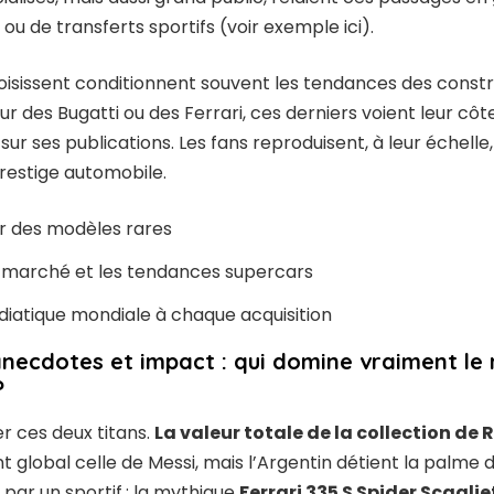
s ou de transferts sportifs (voir
exemple ici
).
hoisissent conditionnent souvent les tendances des constr
r des Bugatti ou des Ferrari, ces derniers voient leur côt
ur ses publications. Les fans reproduisent, à leur échelle,
prestige automobile.
ur des modèles rares
le marché et les tendances supercars
iatique mondiale à chaque acquisition
anecdotes et impact : qui domine vraiment le
?
er ces deux titans.
La valeur totale de la collection de
global celle de Messi, mais l’Argentin détient la palme 
par un sportif : la mythique
Ferrari 335 S Spider Scaglie