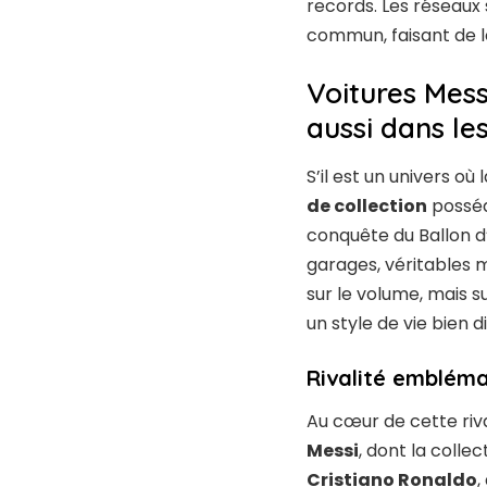
records. Les réseaux s
commun, faisant de le
Voitures Messi
aussi dans le
S’il est un univers où
de collection
posséd
conquête du Ballon d’
garages, véritables m
sur le volume, mais s
un style de vie bien di
Rivalité embléma
Au cœur de cette riva
Messi
, dont la colle
Cristiano Ronaldo
,