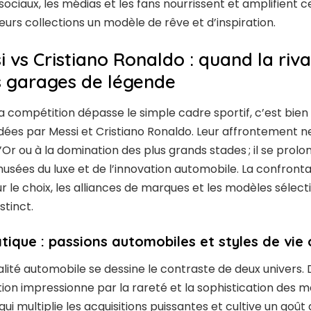
ociaux, les médias et les fans nourrissent et amplifient ce
urs collections un modèle de rêve et d’inspiration.
 vs Cristiano Ronaldo : quand la riva
s garages de légende
 la compétition dépasse le simple cadre sportif, c’est bien
ées par Messi et Cristiano Ronaldo. Leur affrontement ne 
Or ou à la domination des plus grands stades ; il se prolo
usées du luxe et de l’innovation automobile. La confronta
ur le choix, les alliances de marques et les modèles sélect
stinct.
tique : passions automobiles et styles de vie
lité automobile se dessine le contraste de deux univers. 
ction impressionne par la rareté et la sophistication des mo
 qui multiplie les acquisitions puissantes et cultive un goût