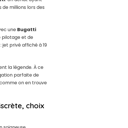
s de millions lors des
avec une
Bugatti
 pilotage et de
jet privé affiché à 19
ent la légende. À ce
gation parfaite de
res comme on en trouve
iscrète, choix
n soigneuse,