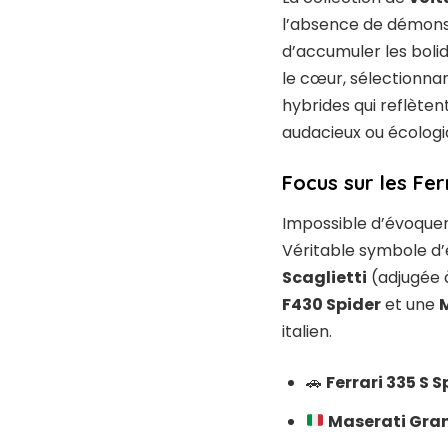
l’absence de démonst
d’accumuler les bolide
le cœur, sélectionnant
hybrides qui reflèten
audacieux ou écologi
Focus sur les Fer
Impossible d’évoquer
Véritable symbole d’
Scaglietti
(adjugée à
F430 Spider
et une
italien.
🚗
Ferrari 335 S S
Maserati Gran