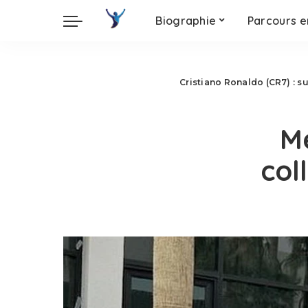
Biographie
Parcours e
Cristiano Ronaldo (CR7) : s
Me
col