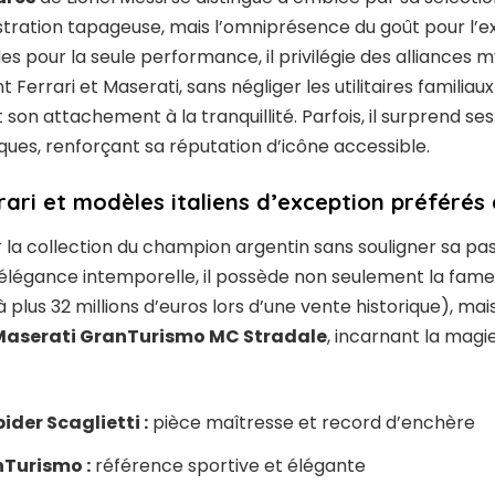
ration tapageuse, mais l’omniprésence du goût pour l’ex
s pour la seule performance, il privilégie des alliances my
 Ferrari et Maserati, sans négliger les utilitaires familiau
t son attachement à la tranquillité. Parfois, il surprend se
ques, renforçant sa réputation d’icône accessible.
rari et modèles italiens d’exception préférés 
 la collection du champion argentin sans souligner sa pa
élégance intemporelle, il possède non seulement la fam
 plus 32 millions d’euros lors d’une vente historique), mai
Maserati GranTurismo MC Stradale
, incarnant la magi
pider Scaglietti :
pièce maîtresse et record d’enchère
Turismo :
référence sportive et élégante