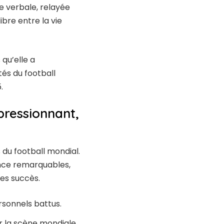
ue verbale, relayée
bre entre la vie
 qu’elle a
tés du football
.
pressionnant,
 du football mondial.
ence remarquables,
es succès.
rsonnels battus.
r la scène mondiale.