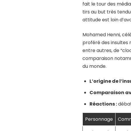
fait le tour des médi
tirs au but très tend
attitude est loin d’a
Mohamed Henni, célèbr
proféré des insultes 
entre autres, de “cl
comparaison notammen
du monde.
L’origine de l’insu
Comparaison ave
Réactions :
débat 
Personnage
Comm