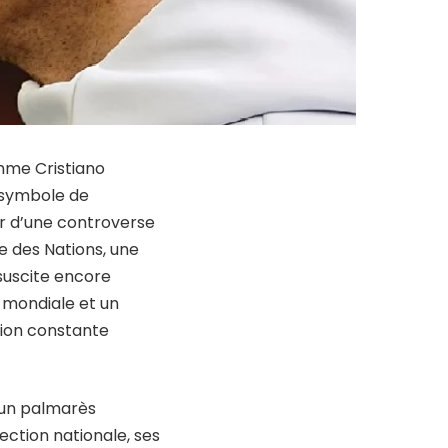
mme Cristiano
, symbole de
r d’une controverse
ue des Nations, une
 suscite encore
é mondiale et un
ssion constante
c un palmarès
ection nationale, ses