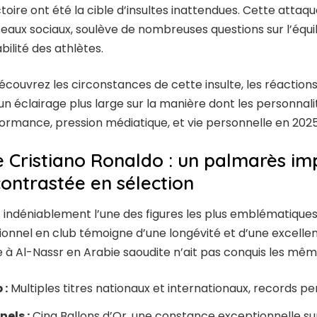
toire ont été la cible d’insultes inattendues. Cette attaq
eaux sociaux, soulève de nombreuses questions sur l’équili
bilité des athlètes.
 découvrez les circonstances de cette insulte, les réactions
un éclairage plus large sur la manière dont les personnali
ormance, pression médiatique, et vie personnelle en 2025
e Cristiano Ronaldo : un palmarès im
contrastée en sélection
 indéniablement l’une des figures les plus emblématiques
onnel en club témoigne d’une longévité et d’une excell
 à Al-Nassr en Arabie saoudite n’ait pas conquis les mêm
 :
Multiples titres nationaux et internationaux, records pe
els :
Cinq Ballons d’Or, une constance exceptionnelle su