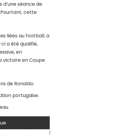
ors d’une séance de
 Pourtant, cette
 liées au football, a
i a été qualifié,
essive, en
a victoire en Coupe
ons de Ronaldo.
ation portugaise.
veau.
que