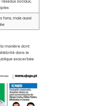
r réseaux sociaux,
iples
 fans, mais aussi
bée
t la manière dont
élébrité dans le
publique exacerbée