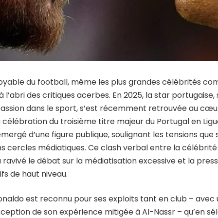
yable du football, même les plus grandes célébrités co
 l’abri des critiques acerbes. En 2025, la star portugaise
assion dans le sport, s’est récemment retrouvée au cœu
a célébration du troisième titre majeur du Portugal en Lig
émergé d’une figure publique, soulignant les tensions que
ns cercles médiatiques. Ce clash verbal entre la célébrit
a ravivé le débat sur la médiatisation excessive et la pre
ifs de haut niveau.
Ronaldo est reconnu pour ses exploits tant en club – ave
ception de son expérience mitigée à Al-Nassr – qu’en sél