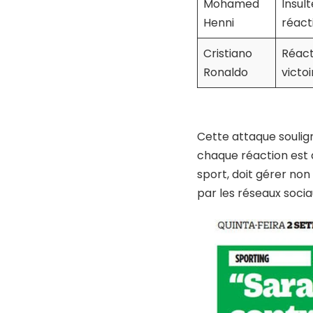
Mohamed
Insul
Henni
réact
Cristiano
Réact
Ronaldo
victoi
Cette attaque soulign
chaque réaction est 
sport, doit gérer no
par les réseaux socia