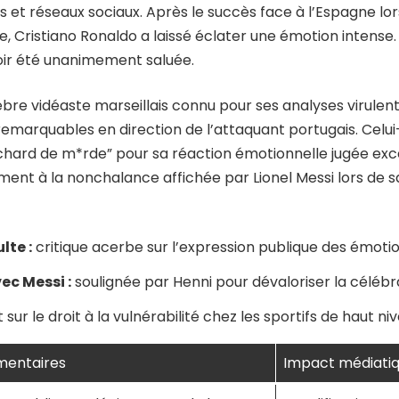
as et réseaux sociaux. Après le succès face à l’Espagne l
ue, Cristiano Ronaldo a laissé éclater une émotion intense.
voir été unanimement saluée.
e vidéaste marseillais connu pour ses analyses virulentes
remarquables en direction de l’attaquant portugais. Celui-c
ochard de m*rde” pour sa réaction émotionnelle jugée exc
t à la nonchalance affichée par Lionel Messi lors de s
lte :
critique acerbe sur l’expression publique des émoti
c Messi :
soulignée par Henni pour dévaloriser la célébr
sur le droit à la vulnérabilité chez les sportifs de haut ni
entaires
Impact médiati