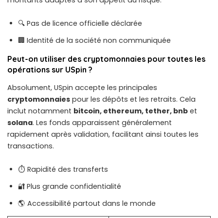
montants adaptés à son appétit au risque.
🔍 Pas de licence officielle déclarée
🏢 Identité de la société non communiquée
Peut-on utiliser des cryptomonnaies pour toutes les
opérations sur USpin ?
Absolument, USpin accepte les principales
cryptomonnaies
pour les dépôts et les retraits. Cela
inclut notamment
bitcoin, ethereum, tether, bnb
et
solana
. Les fonds apparaissent généralement
rapidement après validation, facilitant ainsi toutes les
transactions.
⏱ Rapidité des transferts
🔐 Plus grande confidentialité
🌎 Accessibilité partout dans le monde