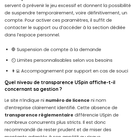
servent à prévenir le jeu excessif et donnent la possibilité
de suspendre temporairement, voire définitivement, un
compte. Pour activer ces paramètres, il suffit de
contacter le support ou d’accéder à la section dédiée
dans l’espace personnel.
🛑 Suspension de compte à la demande
⏲ Limites personnalisables selon vos besoins
👩‍💻 Accompagnement par support en cas de souci
Quel niveau de transparence USpin affiche-t-il
concernant sa gestion ?
Le site n’indique ni
numéro de licence
ni nom
d’entreprise clairement identifié. Cette absence de
transparence réglementaire
différencie USpin de
nombreux concurrents plus stricts. Il est donc
recommandé de rester prudent et de miser des