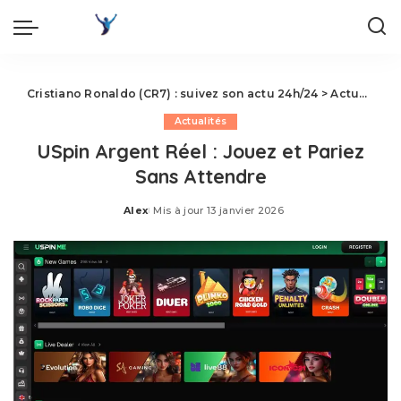
Cristiano Ronaldo (CR7) : suivez son actu 24h/24
>
Actualités
Actualités
USpin Argent Réel : Jouez et Pariez
Sans Attendre
Alex
Mis à jour 13 janvier 2026
Posted
by