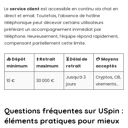
Le
service client
est accessible en continu via chat en
direct et email. Toutefois, l’absence de hotline
téléphonique peut décevoir certains utilisateurs
préférant un accompagnement immédiat par
téléphone. Heureusement, l’équipe répond rapidement,
compensant partiellement cette limite.
📥 Dépôt
⬆️ Retrait
⏳ Délai de
💳 Moyens
minimum
maximum
retrait
acceptés
Jusqu’à 3
Cryptos, CB,
10 €
30 000 €
jours
virements…
Questions fréquentes sur USpin :
éléments pratiques pour mieux