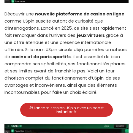
Découvrir une
nouvelle plateforme de casino en ligne
comme USpin suscite autant de curiosité que
d’interrogations. Lancé en 2025, ce site s’est rapidement
fait remarquer dans l’univers des
jeux virtuels
grâce à
une offre étendue et une présence internationale
affirmée. Si le nom USpin circule déjà parmi les amateurs
de
casino et de paris sportifs
, il est essentiel de bien
comprendre ses spécificités, ses fonctionnalités phares
et ses limites avant de franchir le pas. Voici un tour
d’horizon complet du fonctionnement d’USpin, de ses
avantages et inconvénients, ainsi que des éléments
incontournables pour faire un choix éclairé.
🎁 Lance ta session USpin avec un boost
instantané !