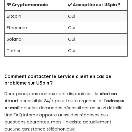
💸 Cryptomonnaie
✔️ Acceptée sur USpin ?
Bitcoin
Oui
Ethereum
Oui
Solana
Oui
Tether
Oui
Comment contacter le service client en cas de
problème sur USpin ?
Deux principaux canaux sont disponibles : le
chat en
direct
accessible 24/7 pour toute urgence, et l’
adresse
e-mail
pour les demandes nécessitant un suivi détaillé.
Une FAQ interne apporte aussi des réponses aux
questions courantes, mais il n’existe actuellement
aucune assistance téléphonique.