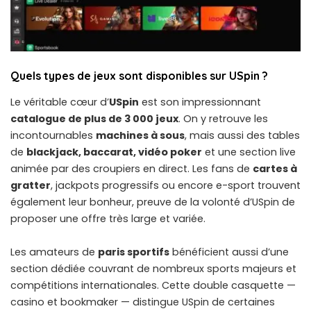
Quels types de jeux sont disponibles sur USpin ?
Le véritable cœur d’
USpin
est son impressionnant
catalogue de plus de 3 000 jeux
. On y retrouve les
incontournables
machines à sous
, mais aussi des tables
de
blackjack, baccarat, vidéo poker
et une section live
animée par des croupiers en direct. Les fans de
cartes à
gratter
, jackpots progressifs ou encore e-sport trouvent
également leur bonheur, preuve de la volonté d’USpin de
proposer une offre très large et variée.
Les amateurs de
paris sportifs
bénéficient aussi d’une
section dédiée couvrant de nombreux sports majeurs et
compétitions internationales. Cette double casquette —
casino et bookmaker — distingue USpin de certaines