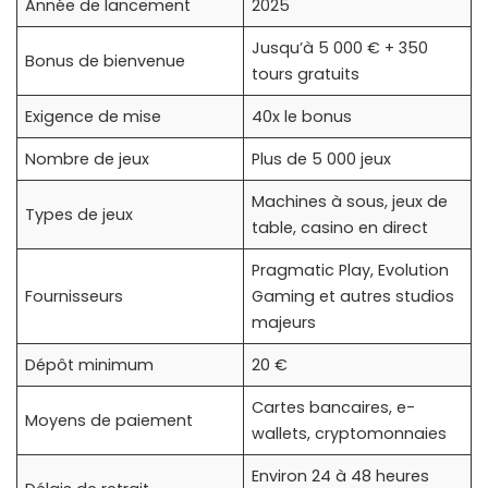
Année de lancement
2025
Jusqu’à 5 000 € + 350
Bonus de bienvenue
tours gratuits
Exigence de mise
40x le bonus
Nombre de jeux
Plus de 5 000 jeux
Machines à sous, jeux de
Types de jeux
table, casino en direct
Pragmatic Play, Evolution
Fournisseurs
Gaming et autres studios
majeurs
Dépôt minimum
20 €
Cartes bancaires, e-
Moyens de paiement
wallets, cryptomonnaies
Environ 24 à 48 heures