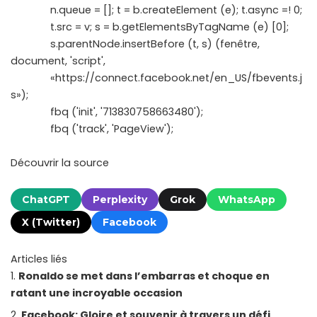
n.queue = []; t = b.createElement (e); t.async =! 0;
t.src = v; s = b.getElementsByTagName (e) [0];
s.parentNode.insertBefore (t, s) (fenêtre,
document, 'script',
«https://connect.facebook.net/en_US/fbevents.j
s»);
fbq ('init', '713830758663480');
fbq ('track', 'PageView');
Découvrir la source
ChatGPT
Perplexity
Grok
WhatsApp
X (Twitter)
Facebook
Articles liés
Ronaldo se met dans l’embarras et choque en
ratant une incroyable occasion
Facebook: Gloire et souvenir à travers un défi