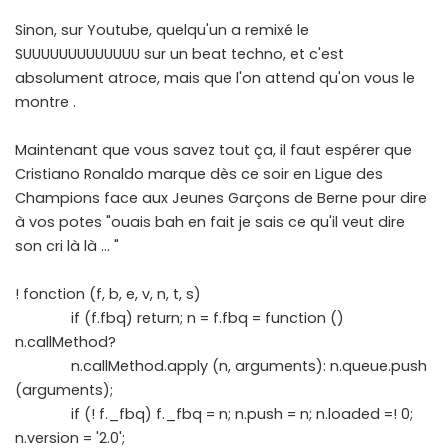
Sinon, sur Youtube, quelqu'un a remixé le
SUUUUUUUUUUUUU sur un beat techno, et c'est
absolument atroce, mais que l'on attend qu'on vous le
montre .
Maintenant que vous savez tout ça, il faut espérer que
Cristiano Ronaldo marque dès ce soir en Ligue des
Champions face aux Jeunes Garçons de Berne pour dire
à vos potes "ouais bah en fait je sais ce qu'il veut dire
son cri là là … "
! fonction (f, b, e, v, n, t, s)
if (f.fbq) return; n = f.fbq = function ()
n.callMethod?
n.callMethod.apply (n, arguments): n.queue.push
(arguments);
if (! f._fbq) f._fbq = n; n.push = n; n.loaded =! 0;
n.version = '2.0';