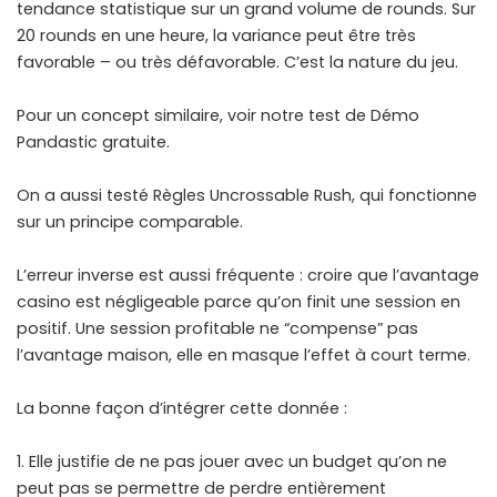
tendance statistique sur un grand volume de rounds. Sur
20 rounds en une heure, la variance peut être très
favorable – ou très défavorable. C’est la nature du jeu.
Pour un concept similaire, voir notre
test de Démo
Pandastic gratuite
.
On a aussi testé
Règles Uncrossable Rush
, qui fonctionne
sur un principe comparable.
L’erreur inverse est aussi fréquente : croire que l’avantage
casino est négligeable parce qu’on finit une session en
positif. Une session profitable ne “compense” pas
l’avantage maison, elle en masque l’effet à court terme.
La bonne façon d’intégrer cette donnée :
Elle justifie de ne pas jouer avec un budget qu’on ne
peut pas se permettre de perdre entièrement