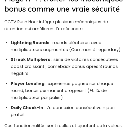
bonus comme une vraie sécurité
CCTV Rush Hour intègre plusieurs mécaniques de
rétention qui améliorent l’expérience :
Lightning Rounds
: rounds aléatoires avec
multiplicateurs augmentés (Common à Legendary)
Streak Multipliers
: série de victoires consécutives =
boost croissant ; comeback bonus après 3 rounds
négatifs
Player Leveling
: expérience gagnée sur chaque
round, bonus permanent progressif (+0.1% de
multiplicateur par palier)
Daily Check-In
: 7e connexion consécutive = pari
gratuit
Ces fonctionnalités sont réelles et ajoutent de la valeur.