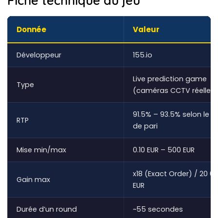
Fiche technique du jeu
Donnée
Valeur
Développeur
155.io
Live prediction game
Type
(caméras CCTV réelles)
91.5% – 93.5% selon le t
RTP
de pari
Mise min/max
0.10 EUR – 500 EUR
x18 (Exact Order) / 20 0
Gain max
EUR
Durée d’un round
~55 secondes