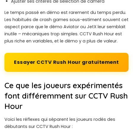
Ajuster ses critères de sélection de caméra
Le temps passé en démo est rarement du temps perdu.
Les habitués de crash games sous-estiment souvent cet
aspect parce que le démo Aviator ou JetX leur semblait
inutile – mécaniques trop simples. CCTV Rush Hour est
plus riche en variables, et le démo y a plus de valeur.
Essayer CCTV Rush Hour gratuitement
Ce que les joueurs expérimentés
font différemment sur CCTV Rush
Hour
Voici les réflexes qui séparent les joueurs rodés des
débutants sur CCTV Rush Hour :