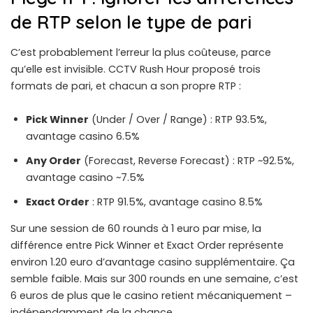
de RTP selon le type de pari
C’est probablement l’erreur la plus coûteuse, parce
qu’elle est invisible. CCTV Rush Hour proposé trois
formats de pari, et chacun a son propre RTP :
Pick Winner
(Under / Over / Range) : RTP 93.5%,
avantage casino 6.5%
Any Order
(Forecast, Reverse Forecast) : RTP ~92.5%,
avantage casino ~7.5%
Exact Order
: RTP 91.5%, avantage casino 8.5%
Sur une session de 60 rounds à 1 euro par mise, la
différence entre Pick Winner et Exact Order représente
environ 1.20 euro d’avantage casino supplémentaire. Ça
semble faible. Mais sur 300 rounds en une semaine, c’est
6 euros de plus que le casino retient mécaniquement –
indépendamment de la chance.