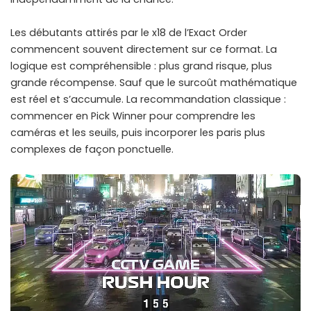
Les débutants attirés par le x18 de l’Exact Order
commencent souvent directement sur ce format. La
logique est compréhensible : plus grand risque, plus
grande récompense. Sauf que le surcoût mathématique
est réel et s’accumule. La recommandation classique :
commencer en Pick Winner pour comprendre les
caméras et les seuils, puis incorporer les paris plus
complexes de façon ponctuelle.