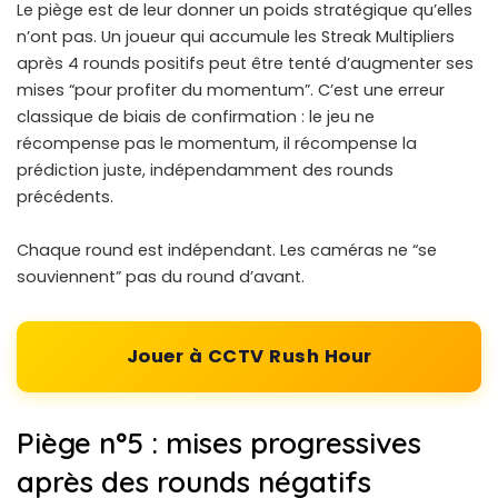
Le piège est de leur donner un poids stratégique qu’elles
n’ont pas. Un joueur qui accumule les Streak Multipliers
après 4 rounds positifs peut être tenté d’augmenter ses
mises “pour profiter du momentum”. C’est une erreur
classique de biais de confirmation : le jeu ne
récompense pas le momentum, il récompense la
prédiction juste, indépendamment des rounds
précédents.
Chaque round est indé
pendant
. Les caméras ne “se
souviennent” pas du round d’avant.
Jouer à CCTV Rush Hour
Piège n°5 : mises progressives
après des rounds négatifs