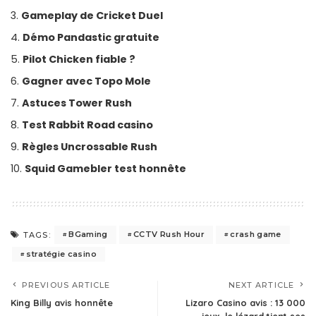
Gameplay de Cricket Duel
Démo Pandastic gratuite
Pilot Chicken fiable ?
Gagner avec Topo Mole
Astuces Tower Rush
Test Rabbit Road casino
Règles Uncrossable Rush
Squid Gamebler test honnête
BGaming
CCTV Rush Hour
crash game
TAGS:
stratégie casino
PREVIOUS ARTICLE
NEXT ARTICLE
King Billy avis honnête
Lizaro Casino avis : 13 000
jeux, le lézard tient ses