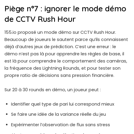
Piège n°7 : ignorer le mode démo
de CCTV Rush Hour
155.io proposé un mode démo sur CCTV Rush Hour.
Beaucoup de joueurs le sautent parce qu’ils connaissent
déjà d’autres jeux de prédiction. C’est une erreur : le
démo n’est pas là pour apprendre les règles de base, il
est là pour comprendre le comportement des caméras,
la fréquence des Lightning Rounds, et pour tester son
propre ratio de décisions sans pression financière.
Sur 20 à 30 rounds en démo, un joueur peut :
Identifier quel type de pari lui correspond mieux
Se faire une idée de la variance réelle du jeu
Expérimenter l’observation de flux sans stress