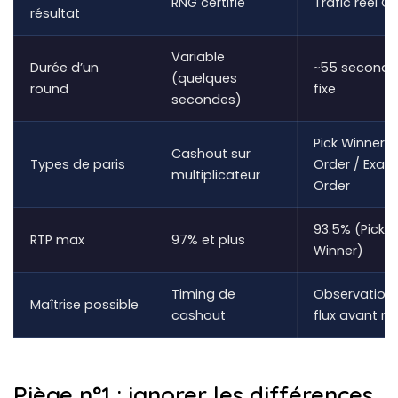
RNG certifié
Trafic réel 
résultat
Variable
Durée d’un
~55 seconde
(quelques
round
fixe
secondes)
Pick Winner /
Cashout sur
Types de paris
Order / Exact
multiplicateur
Order
93.5% (Pick
RTP max
97% et plus
Winner)
Timing de
Observation
Maîtrise possible
cashout
flux avant m
Piège n°1 : ignorer les différences