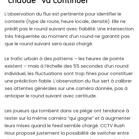
“chaude” va continuer
L’observation du flux est pertinente pour identifier le
contexte (type de route, heure locale, densité). Elle ne
prédit pas le round suivant avec fiabilité. Une intersection
très fréquentée au moment d’un round ne garantit pas
que le round suivant sera aussi chargé.
Le trafic urbain à des patterns – les heures de pointe
existent – mais à l’échelle des 55 secondes d’un round
individuel, les fluctuations sont trop fines pour constituer
une prédiction fiable. L’observation du flux sert à calibrer
ses attentes générales sur une caméra donnée, pas à
anticiper le round suivant avec certitude.
Les joueurs qui tombent dans ce piège ont tendance à
rester sur la même caméra “qui gagne” et à augmenter
leurs mises quand le feed semble chargé. CCTV Rush
Hour proposé justement la possibilité de switcher entre