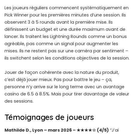
Les joueurs réguliers commencent systématiquement en
Pick Winner pour les premières minutes d’une session. Ils
observent 3 à 5 rounds avant la première mise. Ils
définissent un budget et une durée maximum avant de
lancer. Ils traitent les Lightning Rounds comme un bonus
agréable, pas comme un signal pour augmenter les
mises. Ils ne restent pas sur une caméra par sentiment –
ils switchent selon les conditions objectives de la session.
Jouer de façon cohérente avec la nature du produit,
c’est déjà jouer mieux. Pas pour battre le jeu – ça,
personne n’y arrive sur le long terme avec un avantage
casino de 6.5 à 8.5%. Mais pour tirer davantage de valeur
des sessions.
Témoignages de joueurs
Mathilde D., Lyon – mars 2026 – ★★★★☆ (4/5)
“J’ai