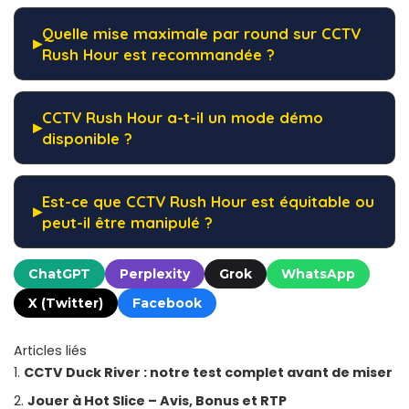
Quelle mise maximale par round sur CCTV
▸
Rush Hour est recommandée ?
CCTV Rush Hour a-t-il un mode démo
▸
disponible ?
Est-ce que CCTV Rush Hour est équitable ou
▸
peut-il être manipulé ?
ChatGPT
Perplexity
Grok
WhatsApp
X (Twitter)
Facebook
Articles liés
CCTV Duck River : notre test complet avant de miser
Jouer à Hot Slice – Avis, Bonus et RTP