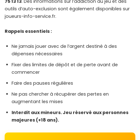
75 13 13
. Des informations sur l’addiction au jeu et des
outils d’auto-exclusion sont également disponibles sur
joueurs-info-service.fr
.
Rappels essentiels :
Ne jamais jouer avec de l’argent destiné à des
dépenses nécessaires
Fixer des limites de dépôt et de perte avant de
commencer
Faire des pauses régulières
Ne pas chercher à récupérer des pertes en
augmentant les mises
Interdit aux mineurs. Jeu réservé aux personnes
majeures (+18 ans).