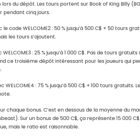
lors du dépôt. Les tours portent sur Book of King Billy (B
ur pendant cinq jours.
le code WELCOME2 : 50 % jusqu’à 500 C$ + 50 tours gratu
is les tours s’ajoutent.
WELCOME3 : 25 % jusqu’à 1 000 C$. Pas de tours gratuits 
end ce troisième dépôt intéressant pour les joueurs qui 
.
 WELCOME4 : 75 % jusqu’à 500 C$ + 100 tours gratuits. Le 
note.
sur chaque bonus. C’est en dessous de la moyenne du ma
beast). Sur un bonus de 500 C$, ça représente 15 000 C$ 
ue, mais le ratio est raisonnable.