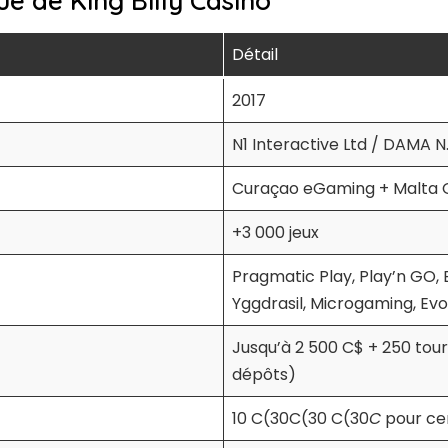
ue de King Billy Casino
Détail
2017
N1 Interactive Ltd / DAMA N.
Curaçao eGaming + Malta 
+3 000 jeux
Pragmatic Play, Play’n GO, 
Yggdrasil, Microgaming, Evo
Jusqu’à 2 500 C$ + 250 tour
dépôts)
10 C(30C(30 C(30
C
pour ce