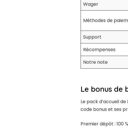
Wager
Méthodes de paiem
Support
Récompenses
Notre note
Le bonus de 
Le pack d’accueil de 
code bonus et ses pro
Premier dépôt : 100 %