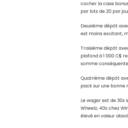
cocher la case bonus 
par lots de 20 par jo
Deuxième dépôt avec 
est moins excitant, ma
Troisième dépôt avec 
plafond à 1 000 C$ r
somme conséquente
Quatrième dépôt avec
pack sur une bonne 
Le wager est de 30x 
Wheelz, 40x chez Win
élevé en valeur absol