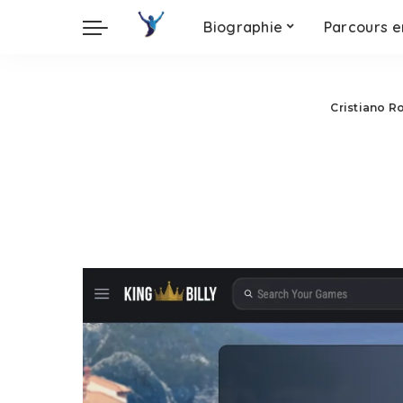
Biographie
Parcours e
Cristiano R