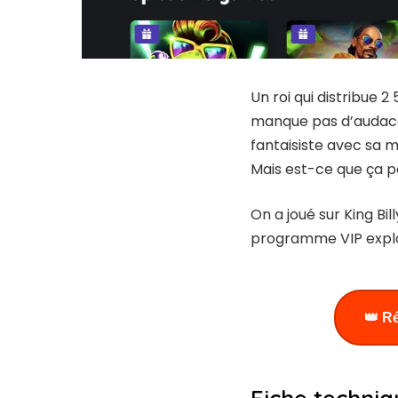
Un roi qui distribue 2
manque pas d’audace. 
fantaisiste avec sa 
Mais est-ce que ça p
On a joué sur King Bi
programme VIP exploré
👑
Ré