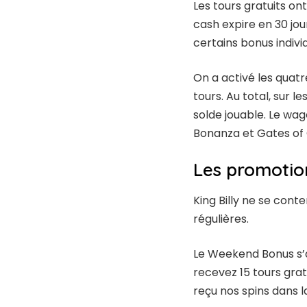
Les tours gratuits ont
cash expire en 30 jo
certains bonus indivi
On a activé les quatr
tours. Au total, sur 
solde jouable. Le wa
Bonanza et Gates of O
Les promotio
King Billy ne se cont
régulières.
Le Weekend Bonus s’a
recevez 15 tours gr
reçu nos spins dans la