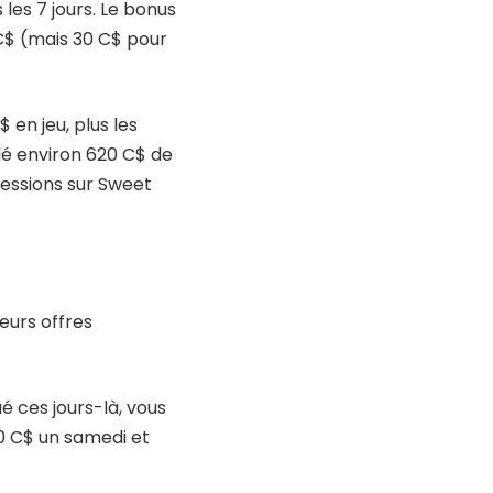
 les 7 jours. Le bonus
C$ (mais 30 C$ pour
en jeu, plus les
lé environ 620 C$ de
sessions sur Sweet
eurs offres
 ces jours-là, vous
0 C$ un samedi et