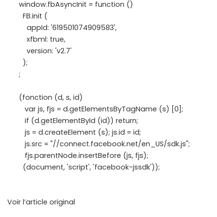
window.fbAsyncInit = function ()
FB.init (
appId: '619501074909583',
xfbml: true,
version: 'v2.7'
);
;
(fonction (d, s, id)
var js, fjs = d.getElementsByTagName (s) [0];
if (d.getElementById (id)) return;
js = d.createElement (s); js.id = id;
js.src = "//connect.facebook.net/en_US/sdk.js";
fjs.parentNode.insertBefore (js, fjs);
(document, 'script', 'facebook-jssdk'));
Voir l’article original