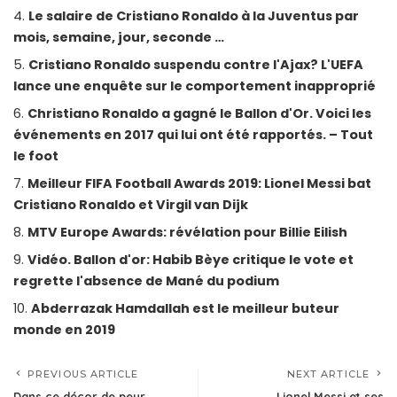
Le salaire de Cristiano Ronaldo à la Juventus par
mois, semaine, jour, seconde …
Cristiano Ronaldo suspendu contre l'Ajax? L'UEFA
lance une enquête sur le comportement inapproprié
Christiano Ronaldo a gagné le Ballon d'Or. Voici les
événements en 2017 qui lui ont été rapportés. – Tout
le foot
Meilleur FIFA Football Awards 2019: Lionel Messi bat
Cristiano Ronaldo et Virgil van Dijk
MTV Europe Awards: révélation pour Billie Eilish
Vidéo. Ballon d'or: Habib Bèye critique le vote et
regrette l'absence de Mané du podium
Abderrazak Hamdallah est le meilleur buteur
monde en 2019
PREVIOUS ARTICLE
NEXT ARTICLE
Dans ce décor de peur
Lionel Messi et ses