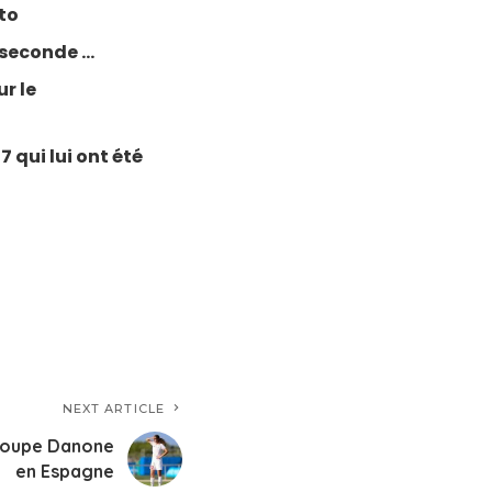
to
, seconde …
r le
 qui lui ont été
NEXT ARTICLE
 Coupe Danone
en Espagne