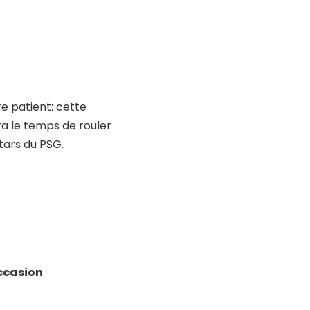
re patient: cette
ura le temps de rouler
stars du PSG.
ccasion