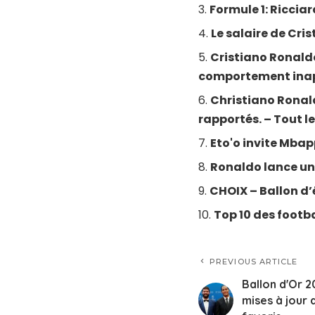
Formule 1: Riccia
Le salaire de Cri
Cristiano Ronaldo
comportement ina
Christiano Ronald
rapportés. – Tout le
Eto'o invite Mba
Ronaldo lance u
CHOIX – Ballon d’
Top 10 des footba
PREVIOUS ARTICLE
Ballon d'Or 2
mises à jour