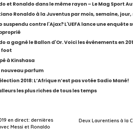
rdo et Ronaldo dans le même rayon – Le Mag Sport Au
stiano Ronaldo à la Juventus par mois, semaine, jour
 suspendu contre l'Ajax? L'UEFA lance une enquête su
pproprié
o a gagné le Ballon d'Or. Voici les événements en 2017
 foot
ppé à Kinshasa
n nouveau parfum
élection 2018: L’Afrique n’est pas votée Sadio Mané!
lleurs les plus riches de tous les temps
019 en direct: dernières
Deux Laurentiens à la
 avec Messi et Ronaldo