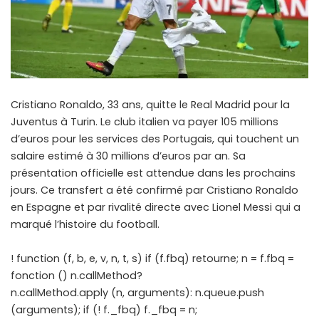
Cristiano Ronaldo, 33 ans, quitte le Real Madrid pour la
Juventus à Turin. Le club italien va payer 105 millions
d’euros pour les services des Portugais, qui touchent un
salaire estimé à 30 millions d’euros par an. Sa
présentation officielle est attendue dans les prochains
jours. Ce transfert a été confirmé par Cristiano Ronaldo
en Espagne et par rivalité directe avec Lionel Messi qui a
marqué l’histoire du football.
! function (f, b, e, v, n, t, s) if (f.fbq) retourne; n = f.fbq =
fonction () n.callMethod?
n.callMethod.apply (n, arguments): n.queue.push
(arguments); if (! f._fbq) f._fbq = n;