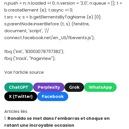
n.push = n; n.loaded =! 0; n.version = '2.0'; n.queue = []; t =
b.createElement (e); t.async =! 0;
t.src = v; s = b.getElementsByTagName (e) [0];
s.parentNode.insertBefore (t, s) (fenêtre,
document, 'script', '//
connect.facebook.net/en_US/fbevents.js');
fbq ('init', '830030787117382');
fbq ('track', "PageView");
Voir l’article source
ChatGPT
Perplexity
Grok
WhatsApp
X (Twitter)
Facebook
Articles liés
Ronaldo se met dans l’embarras et choque en
ratant une incroyable occasion