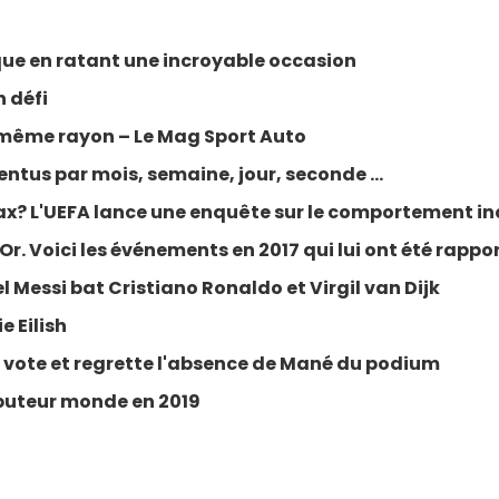
ue en ratant une incroyable occasion
n défi
e même rayon – Le Mag Sport Auto
ventus par mois, semaine, jour, seconde …
ax? L'UEFA lance une enquête sur le comportement i
r. Voici les événements en 2017 qui lui ont été rapport
l Messi bat Cristiano Ronaldo et Virgil van Dijk
e Eilish
le vote et regrette l'absence de Mané du podium
buteur monde en 2019