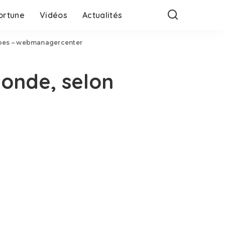
ortune
Vidéos
Actualités
orbes – webmanagercenter
monde, selon