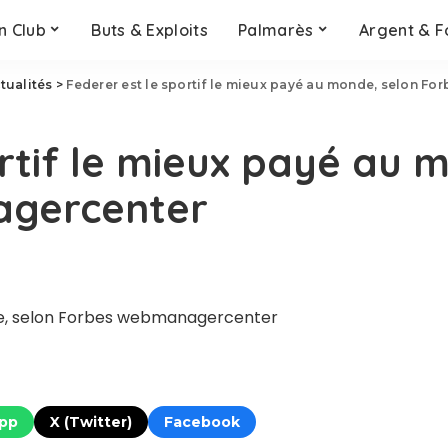
n Club
Buts & Exploits
Palmarès
Argent & F
tualités
>
Federer est le sportif le mieux payé au monde, selon F
ortif le mieux payé au 
agercenter
nde, selon Forbes webmanagercenter
pp
X (Twitter)
Facebook