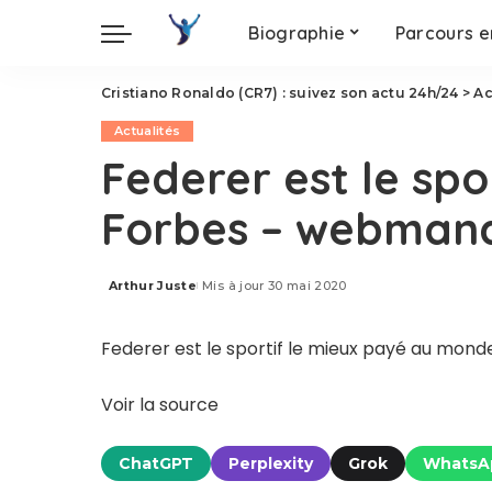
Biographie
Parcours e
Cristiano Ronaldo (CR7) : suivez son actu 24h/24
>
Ac
Actualités
Federer est le sp
Forbes – webman
Arthur Juste
Mis à jour 30 mai 2020
Posted
by
Federer est le sportif le mieux payé au mo
Voir la source
ChatGPT
Perplexity
Grok
WhatsA