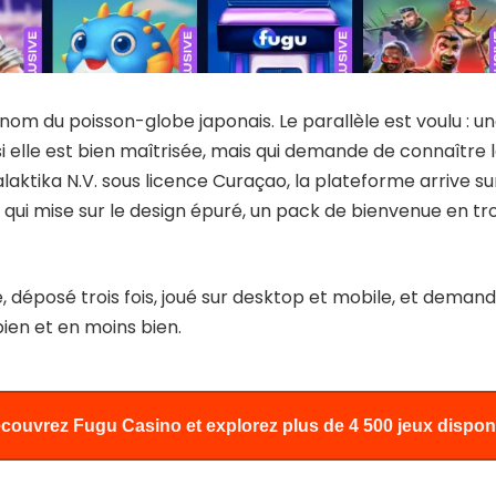
nom du poisson-globe japonais. Le parallèle est voulu : u
si elle est bien maîtrisée, mais qui demande de connaître 
laktika N.V. sous licence Curaçao, la plateforme arrive s
qui mise sur le design épuré, un pack de bienvenue en tro
déposé trois fois, joué sur desktop et mobile, et demandé
ien et en moins bien.
couvrez Fugu Casino et explorez plus de 4 500 jeux dispon