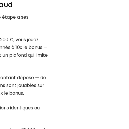
taud
e étape a ses
200 €, vous jouez
nnés à 10x le bonus —
 un plafond qui limite
 montant déposé — de
ns sont jouables sur
0x le bonus.
tions identiques au