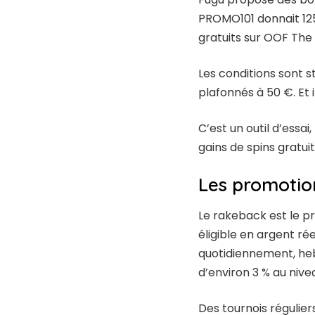
PROMO101 donnait 125
gratuits sur OOF The
Les conditions sont st
plafonnés à 50 €. Et 
C’est un outil d’essa
gains de spins gratuit
Les promotion
Le rakeback est le 
éligible en argent ré
quotidiennement, he
d’environ 3 % au nive
Des tournois régulier