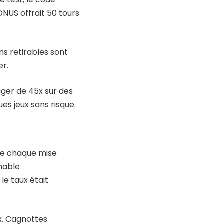
NUS offrait 50 tours
ins retirables sont
er.
wager de 45x sur des
ues jeux sans risque.
de chaque mise
amable
e taux était
ux. Cagnottes