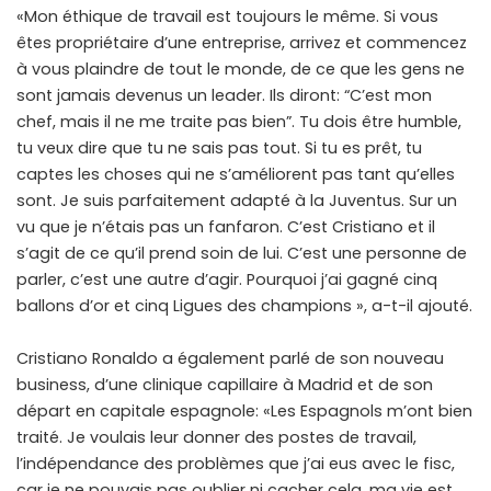
«Mon éthique de travail est toujours le même. Si vous
êtes propriétaire d’une entreprise, arrivez et commencez
à vous plaindre de tout le monde, de ce que les gens ne
sont jamais devenus un leader. Ils diront: “C’est mon
chef, mais il ne me traite pas bien”. Tu dois être humble,
tu veux dire que tu ne sais pas tout. Si tu es prêt, tu
captes les choses qui ne s’améliorent pas tant qu’elles
sont. Je suis parfaitement adapté à la Juventus. Sur un
vu que je n’étais pas un fanfaron. C’est Cristiano et il
s’agit de ce qu’il prend soin de lui. C’est une personne de
parler, c’est une autre d’agir. Pourquoi j’ai gagné cinq
ballons d’or et cinq Ligues des champions », a-t-il ajouté.
Cristiano Ronaldo a également parlé de son nouveau
business, d’une clinique capillaire à Madrid et de son
départ en capitale espagnole: «Les Espagnols m’ont bien
traité. Je voulais leur donner des postes de travail,
l’indépendance des problèmes que j’ai eus avec le fisc,
car je ne pouvais pas oublier ni cacher cela, ma vie est