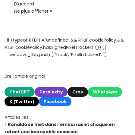
D'accord
Ne plus afficher ×
if (typeof RTBF! = 'undefined' && RTBF.cookiePolicy &&
RTBF.cookiePolicy.hasSignedPixelTrackers ()) []
window._fbq.push ([‘track’, ‘PixelInitialized’, ])
Lire l’article original
ChatGPT
Perplexity
Grok
WhatsApp
X (Twitter)
Facebook
Articles liés
Ronaldo se met dans l’embarras et choque en
ratant une incroyable occasion